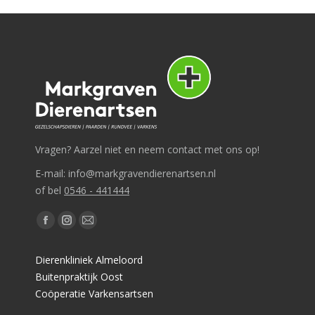
Vragen? Aarzel niet en neem contact met ons op!
E-mail: info@markgravendierenartsen.nl
of bel
0546 - 441444
Vind ons op:
Facebook
Instagram
Mail
page
page
page
Dierenkliniek Almeloord
opens
opens
opens
Buitenpraktijk Oost
in
in
in
Coöperatie Varkensartsen
new
new
new