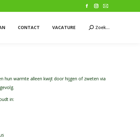
VACATURE
Zoek...
Facebook
Instagram
Mail
Zoeken:
page
page
page
opens
opens
opens
AN
CONTACT
VACATURE
Zoek...
Zoeken:
in
in
in
new
new
new
window
window
window
 hun warmte alleen kwijt door hijgen of zweten via
gevolg.
udt in:
ius