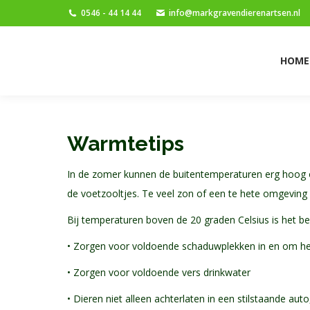
0546 - 44 14 44
info@markgravendierenartsen.nl
HOME
NIEUWS
D
HOME
Warmtetips
In de zomer kunnen de buitentemperaturen erg hoog o
de voetzooltjes. Te veel zon of een te hete omgeving 
Bij temperaturen boven de 20 graden Celsius is het be
• Zorgen voor voldoende schaduwplekken in en om he
• Zorgen voor voldoende vers drinkwater
• Dieren niet alleen achterlaten in een stilstaande au