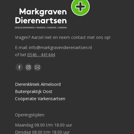
Vragen? Aarzel niet en neem contact met ons op!
E-mail: info@markgravendierenartsen.nl
of bel
0546 - 441444
Vind ons op:
Facebook
Instagram
Mail
page
page
page
Dierenkliniek Almeloord
opens
opens
opens
Buitenpraktijk Oost
in
in
in
Coöperatie Varkensartsen
new
new
new
window
window
window
Openingstijden:
Maandag 08.00 t/m 18.00 uur
Dinsdag 08.00 t/m 18.00 uur