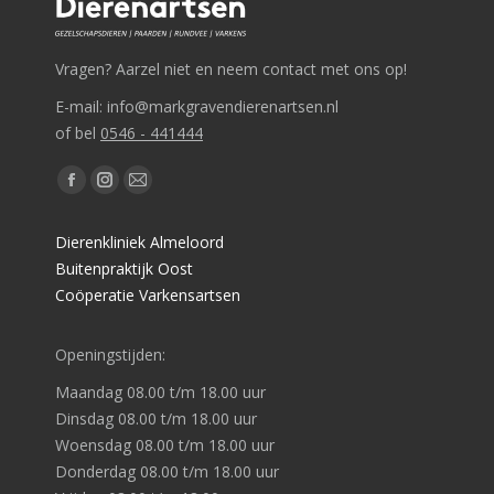
Vragen? Aarzel niet en neem contact met ons op!
E-mail: info@markgravendierenartsen.nl
of bel
0546 - 441444
Vind ons op:
Facebook
Instagram
Mail
page
page
page
Dierenkliniek Almeloord
opens
opens
opens
Buitenpraktijk Oost
in
in
in
Coöperatie Varkensartsen
new
new
new
window
window
window
Openingstijden:
Maandag 08.00 t/m 18.00 uur
Dinsdag 08.00 t/m 18.00 uur
Woensdag 08.00 t/m 18.00 uur
Donderdag 08.00 t/m 18.00 uur