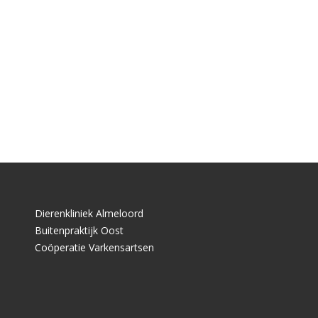
Dierenkliniek Almeloord
Buitenpraktijk Oost
Coöperatie Varkensartsen