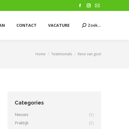
VACATURE
Zoek...
Facebook
Instagram
Mail
Zoeken:
page
page
page
opens
opens
opens
AN
CONTACT
VACATURE
Zoek...
Zoeken:
in
in
in
new
new
new
window
window
window
Home
Testimonials
Reno van gool
Je bent hier:
Categories
Nieuws
(5)
Praktijk
(5)