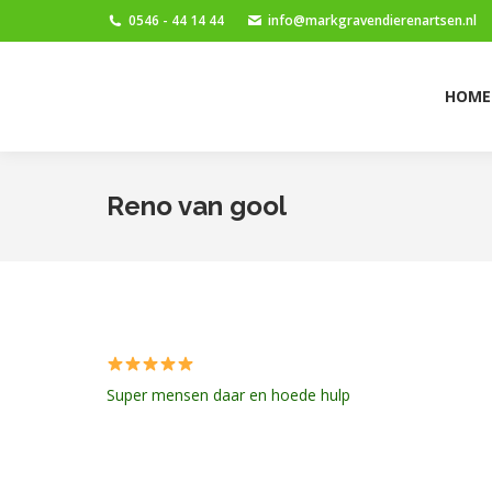
0546 - 44 14 44
info@markgravendierenartsen.nl
HOME
NIEUWS
D
HOME
Reno van gool
Super mensen daar en hoede hulp