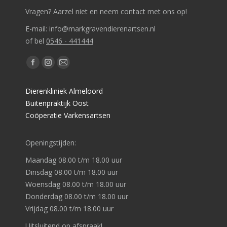
Vragen? Aarzel niet en neem contact met ons op!
E-mail: info@markgravendierenartsen.nl
of bel
0546 - 441444
Vind ons op:
Facebook
Instagram
Mail
page
page
page
Dierenkliniek Almeloord
opens
opens
opens
Buitenpraktijk Oost
in
in
in
Coöperatie Varkensartsen
new
new
new
window
window
window
Openingstijden:
Maandag 08.00 t/m 18.00 uur
Dinsdag 08.00 t/m 18.00 uur
Woensdag 08.00 t/m 18.00 uur
Donderdag 08.00 t/m 18.00 uur
Vrijdag 08.00 t/m 18.00 uur
Uitsluitend op afspraak!