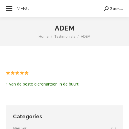
MENU
Zoek...
Zoeken:
ADEM
Home
Testimonials
ADEM
Je bent hier:
1 van de beste dierenartsen in de buurt!
Categories
Nieuws
(5)