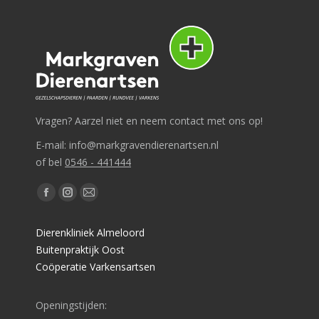
Vragen? Aarzel niet en neem contact met ons op!
E-mail: info@markgravendierenartsen.nl
of bel
0546 - 441444
Vind ons op:
Facebook
Instagram
Mail
page
page
page
Dierenkliniek Almeloord
opens
opens
opens
Buitenpraktijk Oost
in
in
in
Coöperatie Varkensartsen
new
new
new
window
window
window
Openingstijden: