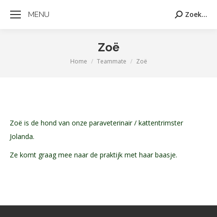
MENU
Zoek...
Zoeken:
Zoë
Home
Teammate
Zoë
Je bent hier:
Zoë is de hond van onze paraveterinair / kattentrimster
Jolanda.
Ze komt graag mee naar de praktijk met haar baasje.