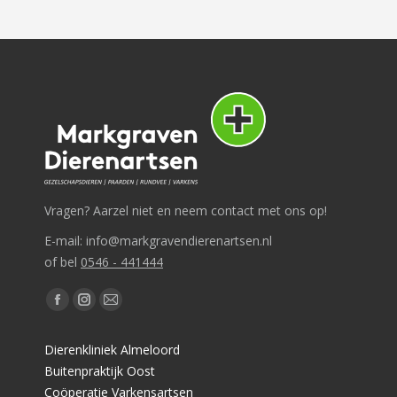
Vragen? Aarzel niet en neem contact met ons op!
E-mail: info@markgravendierenartsen.nl
of bel
0546 - 441444
Vind ons op:
Facebook
Instagram
Mail
page
page
page
Dierenkliniek Almeloord
opens
opens
opens
Buitenpraktijk Oost
in
in
in
Coöperatie Varkensartsen