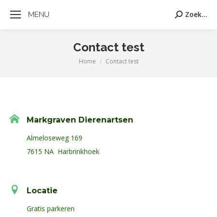
MENU
Zoek...
Zoeken:
Contact test
Home
Contact test
Je bent hier:
Markgraven Dierenartsen
Almeloseweg 169
7615 NA Harbrinkhoek
Locatie
Gratis parkeren